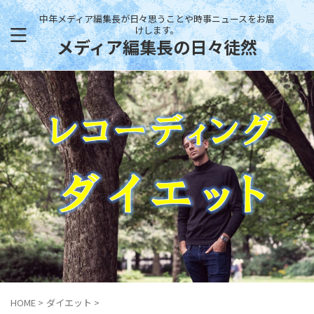
中年メディア編集長が日々思うことや時事ニュースをお届
けします。
メディア編集長の日々徒然
HOME
>
ダイエット
>