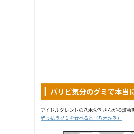
パリピ気分のグミで本当
アイドルタレントの八木沙季さんが検証動画
酔っ払うグミを食べると（八木沙季）